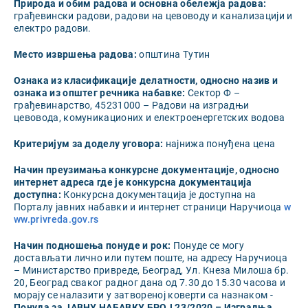
Природа и обим радова и основна обележја радова:
грађевински радови, радови на цевоводу и канализацији и
електро радови.
Место извршења радова:
општина Тутин
Ознака из класификације делатности, односно назив и
ознака из општег речника набавке:
Сектор Ф –
грађевинарство, 45231000 – Радови на изградњи
цевовода, комуникационих и електроенергетских водова
Критеријум
з
а доделу уговора
:
најнижа понуђена цена
Начин преузимања конкурсне документације, односно
интернет адресa где је конкурсна
документација
доступна
:
Конкурсна документација је доступна на
Порталу јавних набавки и интернет страници Наручиоца
w
ww.privreda.gov.rs
Начин подношења понуде и рок:
Понуде се могу
достављати лично или путем поште, на адресу Наручиоца
– Министарство привреде, Београд, Ул. Кнеза Милоша бр.
20, Београд сваког радног дана од 7.30 до 15.30 часова и
морају се налазити у затвореној коверти са назнаком -
П
онуда за ЈАВНУ НАБАВКУ БРОЈ
23/2020 –
Изградња