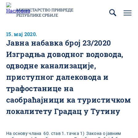
Пребаци
се
МИНИСТАРСТВО ПРИВРЕДЕ
РЕПУБЛИКЕ СРБИЈЕ
на
главни
део
15. мај 2020.
садржаја
Јавна набавка број 23/2020
Изградња доводног водовода,
одводне канализације,
приступног далековода и
трафостанице на
саобраћајници ка туристичком
локалитету Градац у Тутину
На основу члана 60. став 1. тачка 1) Закона о јавним