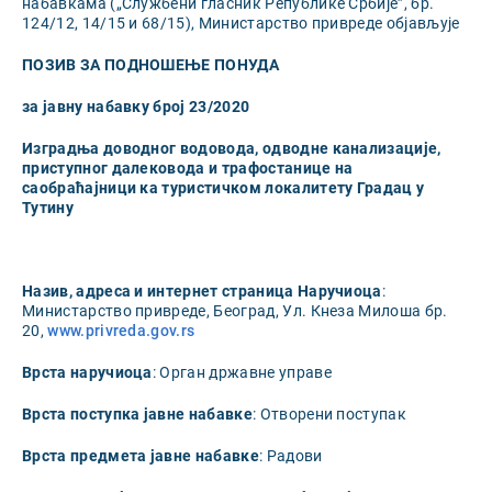
набавкама („Службени гласник Републике Србије”, бр.
124/12, 14/15 и 68/15), Министарство привреде објављује
ПОЗИВ ЗА ПОДНОШЕЊЕ ПОНУДА
за јавну набавку број
23
/2020
Изградња доводног водовода, одводне канализације,
приступног далековода и трафостанице на
саобраћајници ка туристичком локалитету Градац у
Тутину
Назив, адреса и интернет страница Наручиоца
:
Министарство привреде, Београд, Ул. Кнеза Милоша бр.
20,
www.privreda.gov.rs
Врста наручиоца
: Орган државне управе
Врста поступка јавне набавке
: Отворени поступак
Врста предмета јавне набавке
: Радови