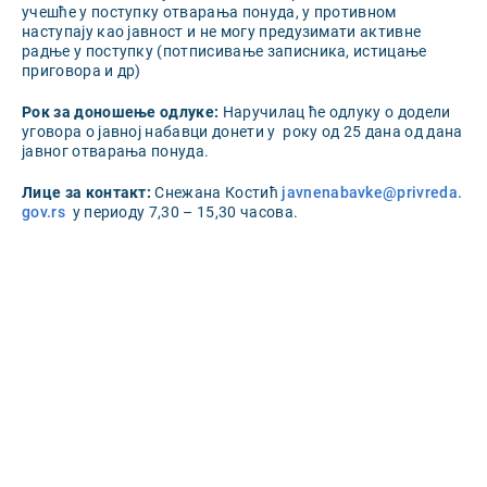
учешће у поступку отварања понуда, у противном
наступају као јавност и не могу предузимати активне
радње у поступку (потписивање записника, истицање
приговора и др)
Рок за доношење одлуке:
Наручилац ће одлуку о додели
уговора о јавној набавци донети у року од 25 дана од дана
јавног отварања понуда.
Лице за контакт:
Снежана Костић
javnenabavke@privreda.
gov.rs
у периоду 7,30 – 15,30 часова.