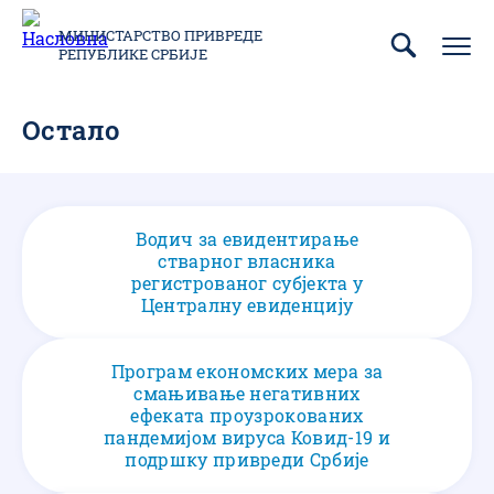
Пребаци
се
МИНИСТАРСТВО ПРИВРЕДЕ
РЕПУБЛИКЕ СРБИЈЕ
на
главни
део
Остало
садржаја
Водич за евидентирање
стварног власника
регистрованог субјекта у
Централну евиденцију
Програм економских мера за
смањивање негативних
ефеката проузрокованих
пандемијом вируса Ковид-19 и
подршку привреди Србије