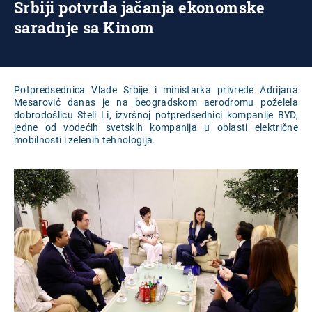
Srbiji potvrda jačanja ekonomske
saradnje sa Kinom
Potpredsednica Vlade Srbije i ministarka privrede Adrijana
Mesarović danas je na beogradskom aerodromu poželela
dobrodošlicu Steli Li, izvršnoj potpredsednici kompanije BYD,
jedne od vodećih svetskih kompanija u oblasti električne
mobilnosti i zelenih tehnologija.