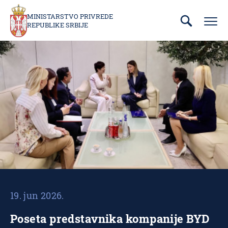
Prebaci
se
MINISTARSTVO PRIVREDE
REPUBLIKE SRBIJE
na
glavni
deo
sadržaja
19. jun 2026.
Poseta predstavnika kompanije BYD