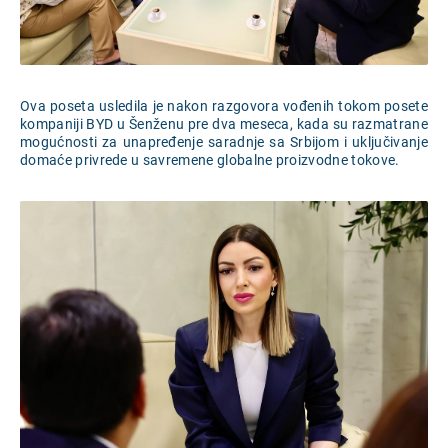
Ova poseta usledila je nakon razgovora vođenih tokom posete
kompaniji BYD u Šenženu pre dva meseca, kada su razmatrane
mogućnosti za unapređenje saradnje sa Srbijom i uključivanje
domaće privrede u savremene globalne proizvodne tokove.