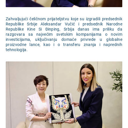
Zahvaljujući čeličnom prijateljstvu koje su izgradili predsednik
Republike Srbije Aleksandar Vučić i predsednik Narodne
Republike Kine Si Đinping, Srbija danas ima priliku da
razgovara sa najvećim svetskim kompanijama o novim
investicijama, uključivanju domaće privrede u globalne
proizvodne lance, kao i o transferu znanja i naprednih
tehnologija.