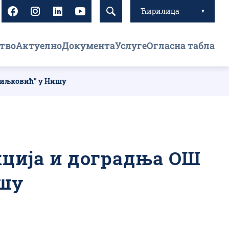
Ћирилица
тво
Актуелно
Документа
Услуге
Огласна табла
 Миљковић” у Нишу
укција и доградња ОШ
ишу