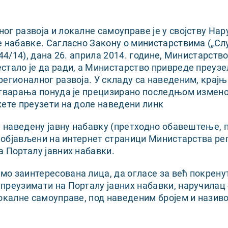
ог развоја и локалне самоуправе је у својству На
е набавке. Сагласно Закону о министарствима („С
 44/14), дана 26. априла 2014. године, Министарств
стало је да ради, а Министарство привреде преуз
регионалног развоја. У складу са наведеним, крај
отварања понуда је прецизирано последњом измен
жете преузети на доле наведени линк
на наведену јавну набавку (претходно обавештење,
у објављени на интернет страници Министарства ре
а Порталу јавних набавки.
о заинтересована лица, да огласе за већ покренут
преузимати на Порталу јавних набавки, наручилац
локалне самоуправе, под наведеним бројем и називо