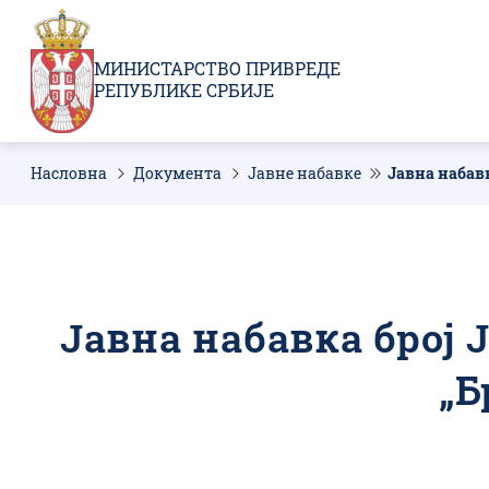
Пребаци
се
на
МИНИСТАРСТВО ПРИВРЕДЕ
главни
РЕПУБЛИКЕ СРБИЈЕ
део
садржаја
Насловна
Документа
Јавне набавке
Јавна набав
Мрвице
Јавна набавка број 
„Б