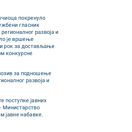
ручиоца покренуло
лужбени гласник
о регионалног развоја и
ело је вршење
њи рок за достављање
ом конкурсне
 позив за подношење
гионалног развоја и
е поступке јавних
 - Министарство
м јавне набавке.