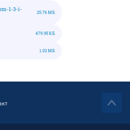
m-1-3-i-
25.76 МБ
479.95 КБ
1.02 МБ
акт