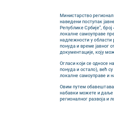
Министарство регионалн
наведени поступак јавн
Републике Србије”, број
локалне самоуправе пре
надлежности у области 
понуда и време јавног 
документације, коју мо
Огласи који се односе 
понуда и остало), већ с
локалне самоуправе и н
Овим путем обавештавам
набавки можете и даље 
регионалног развоја и 