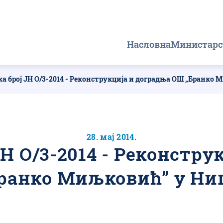
Главна
Насловна
Министарс
навигација
ка број ЈН О/3-2014 - Реконструкција и доградња ОШ „Бранко
28. мај 2014.
ЈН О/3-2014 - Реконстр
ранко Миљковић” у Н