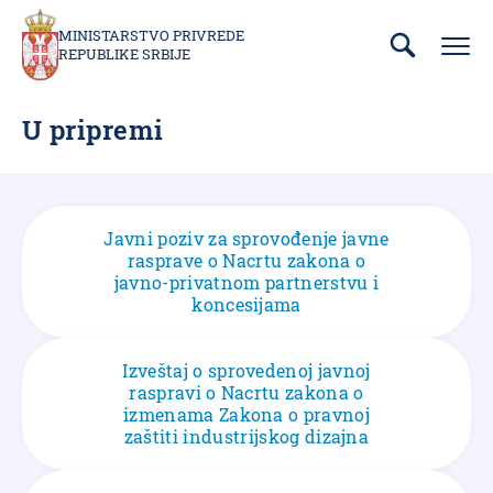
Prebaci
se
MINISTARSTVO PRIVREDE
REPUBLIKE SRBIJE
na
glavni
deo
U pripremi
sadržaja
Javni poziv za sprovođenje javne
rasprave o Nacrtu zakona o
javno-privatnom partnerstvu i
koncesijama
Izveštaj o sprovedenoj javnoj
raspravi o Nacrtu zakona o
izmenama Zakona o pravnoj
zaštiti industrijskog dizajna