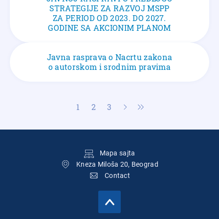
STRATEGIJE ZA RAZVOJ MSPP
ZA PERIOD OD 2023. DO 2027.
GODINE SA AKCIONIM PLANOM
Javna rasprava o Nacrtu zakona
o autorskom i srodnim pravima
Pagination
1
2
3
Current
Page
Page
page
Подножје
Mapa sajta
Kneza Miloša 20, Beograd
Contact