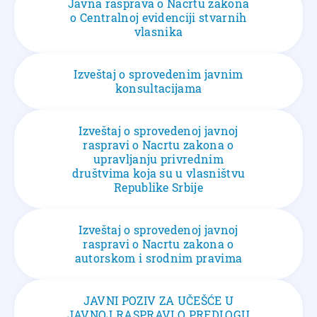
Javna rasprava o Nacrtu zakona
o Centralnoj evidenciji stvarnih
vlasnika
Izveštaj o sprovedenim javnim
konsultacijama
Izveštaj o sprovedenoj javnoj
raspravi o Nacrtu zakona o
upravljanju privrednim
društvima koja su u vlasništvu
Republike Srbije
Izveštaj o sprovedenoj javnoj
raspravi o Nacrtu zakona o
autorskom i srodnim pravima
JAVNI POZIV ZA UČEŠĆE U
JAVNOJ RASPRAVI O PREDLOGU