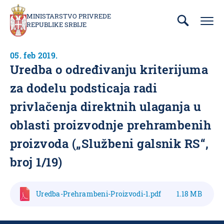
Prebaci
se
MINISTARSTVO PRIVREDE
REPUBLIKE SRBIJE
na
glavni
deo
05. feb 2019.
sadržaja
Uredba o određivanju kriterijuma
za dodelu podsticaja radi
privlačenja direktnih ulaganja u
oblasti proizvodnje prehrambenih
proizvoda („Službeni galsnik RS“,
broj 1/19)
Uredba-Prehrambeni-Proizvodi-1.pdf
1.18 MB