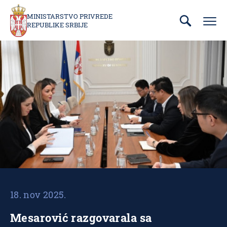
Prebaci
se
MINISTARSTVO PRIVREDE
REPUBLIKE SRBIJE
na
glavni
deo
sadržaja
18. nov 2025.
Mesarović razgovarala sa