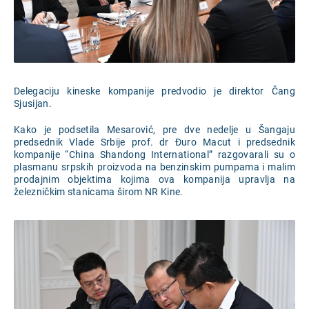
Delegaciju kineske kompanije predvodio je direktor Čang
Sjusijan.
Kako je podsetila Mesarović, pre dve nedelje u Šangaju
predsednik Vlade Srbije prof. dr Đuro Macut i predsednik
kompanije “China Shandong International” razgovarali su o
plasmanu srpskih proizvoda na benzinskim pumpama i malim
prodajnim objektima kojima ova kompanija upravlja na
železničkim stanicama širom NR Kine.