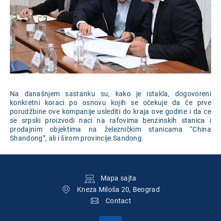
Na današnjem sastanku su, kako je istakla, dogovoreni
konkretni koraci po osnovu kojih se očekuje da će prve
porudžbine ove kompanije uslediti do kraja ove godine i da ce
se srpski proizvodi naci na rafovima benzinskih stanica i
prodajnim objektima na železničkim stanicama “China
Shandong”, ali i širom provincije Sandong.
Подножје
Mapa sajta
Kneza Miloša 20, Beograd
Contact