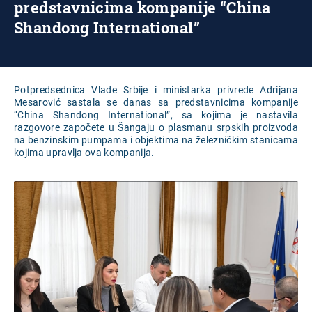
predstavnicima kompanije “China
Shandong International”
Potpredsednica Vlade Srbije i ministarka privrede Adrijana
Mesarović sastala se danas sa predstavnicima kompanije
“China Shandong International”, sa kojima je nastavila
razgovore započete u Šangaju o plasmanu srpskih proizvoda
na benzinskim pumpama i objektima na železničkim stanicama
kojima upravlja ova kompanija.