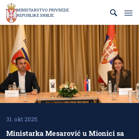
Prebaci
se
MINISTARSTVO PRIVREDE
REPUBLIKE SRBIJE
na
glavni
deo
sadržaja
31. okt 2025.
Ministarka Mesarović u Mionici sa