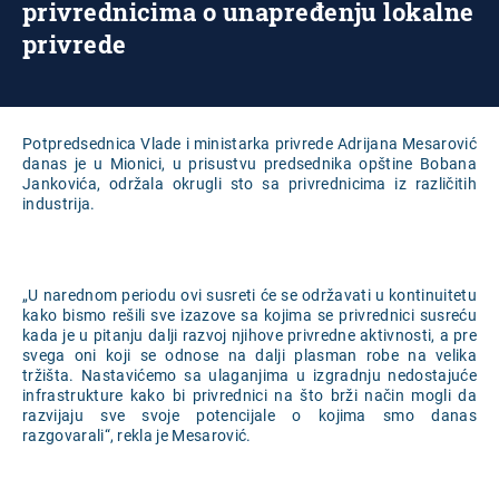
privrednicima o unapređenju lokalne
privrede
Potpredsednica Vlade i ministarka privrede Adrijana Mesarović
danas je u Mionici, u prisustvu predsednika opštine Bobana
Jankovića, održala okrugli sto sa privrednicima iz različitih
industrija.
„U narednom periodu ovi susreti će se održavati u kontinuitetu
kako bismo rešili sve izazove sa kojima se privrednici susreću
kada je u pitanju dalji razvoj njihove privredne aktivnosti, a pre
svega oni koji se odnose na dalji plasman robe na velika
tržišta. Nastavićemo sa ulaganjima u izgradnju nedostajuće
infrastrukture kako bi privrednici na što brži način mogli da
razvijaju sve svoje potencijale o kojima smo danas
razgovarali“, rekla je Mesarović.