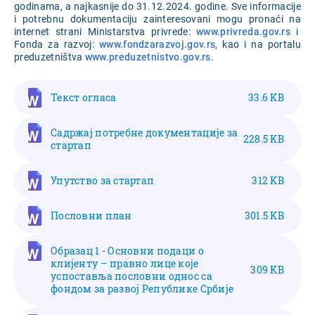
godinama, a najkasnije do 31.12.2024. godine. Sve informacije
i potrebnu dokumentaciju zainteresovani mogu pronaći na
internet strani Ministarstva privrede:
www.privreda.gov.rs
i
Fonda za razvoj:
www.fondzarazvoj.gov.rs
, kao i na portalu
preduzetništva
www.preduzetnistvo.gov.rs
.
Текст огласа
33.6 KB
Садржај потребне документације за
228.5 KB
стартап
Упутство за стартап
312 KB
Пословни план
301.5 KB
Образац 1 - Основни подаци о
клијенту – правно лице које
309 KB
успоставља пословни однос са
фондом за развој Републике Србије