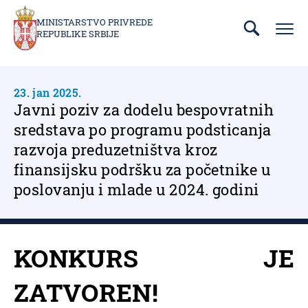
Prebaci
se
MINISTARSTVO PRIVREDE
REPUBLIKE SRBIJE
na
glavni
deo
sadržaja
23. jan 2025.
Javni poziv za dodelu bespovratnih
sredstava po programu podsticanja
razvoja preduzetništva kroz
finansijsku podršku za početnike u
poslovanju i mlade u 2024. godini
KONKURS JE
ZATVOREN!