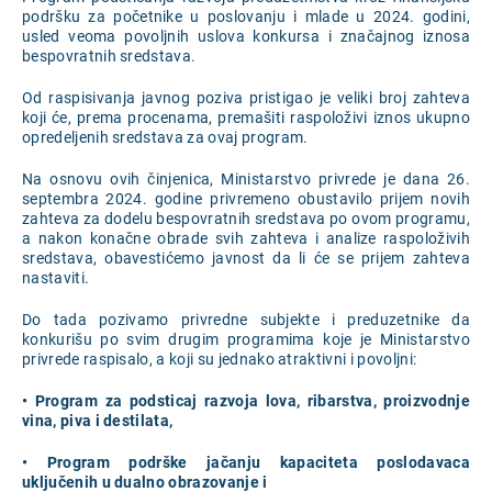
podršku za početnike u poslovanju i mlade u 2024. godini,
usled veoma povoljnih uslova konkursa i značajnog iznosa
bespovratnih sredstava.
Od raspisivanja javnog poziva pristigao je veliki broj zahteva
koji će, prema procenama, premašiti raspoloživi iznos ukupno
opredeljenih sredstava za ovaj program.
Na osnovu ovih činjenica, Ministarstvo privrede je dana 26.
septembra 2024. godine privremeno obustavilo prijem novih
zahteva za dodelu bespovratnih sredstava po ovom programu,
a nakon konačne obrade svih zahteva i analize raspoloživih
sredstava, obavestićemo javnost da li će se prijem zahteva
nastaviti.
Do tada pozivamo privredne subjekte i preduzetnike da
konkurišu po svim drugim programima koje je Ministarstvo
privrede raspisalo, a koji su jednako atraktivni i povoljni:
• Program za podsticaj razvoja lova, ribarstva, proizvodnje
vina, piva i destilata,
• Program podrške jačanju kapaciteta poslodavaca
uključenih u dualno obrazovanje i