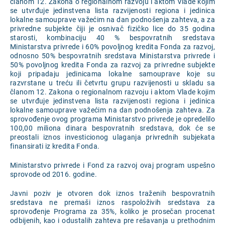
članom 12. Zakona o regionalnom razvoju i aktom Vlade kojim
se utvrđuje jedinstvena lista razvijenosti regiona i jedinica
lokalne samouprave važećim na dan podnošenja zahteva, a za
privredne subjekte čiji je osnivač fizičko lice do 35 godina
starosti, kombinaciju 40 % bespovratnih sredstava
Ministarstva privrede i 60% povoljnog kredita Fonda za razvoj,
odnosno 50% bespovratnih sredstava Ministarstva privrede i
50% povoljnog kredita Fonda za razvoj za privredne subjekte
koji pripadaju jedinicama lokalne samouprave koje su
razvrstane u treću ili četvrtu grupu razvijenosti u skladu sa
članom 12. Zakona o regionalnom razvoju i aktom Vlade kojim
se utvrđuje jedinstvena lista razvijenosti regiona i jedinica
lokalne samouprave važećim na dan podnošenja zahteva. Za
sprovođenje ovog programa Ministarstvo privrede je opredelilo
100,00 miliona dinara bespovratnih sredstava, dok će se
preostali iznos investicionog ulaganja privrednih subjekata
finansirati iz kredita Fonda.
Ministarstvo privrede i Fond za razvoj ovaj program uspešno
sprovode od 2016. godine.
Javni poziv je otvoren dok iznos traženih bespovratnih
sredstava ne premaši iznos raspoloživih sredstava za
sprovođenje Programa za 35%, koliko je prosečan procenat
odbijenih, kao i odustalih zahteva pre rešavanja u prethodnim