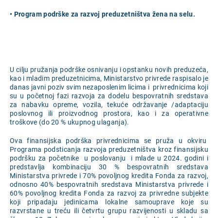
• Program podrške za razvoj preduzetništva žena na selu.
U cilju pružanja podrške osnivanju i opstanku novih preduzeća,
kao i mladim preduzetnicima, Ministarstvo privrede raspisalo je
danas javni poziv svim nezaposlenim licima i privrednicima koji
su u početnoj fazi razvoja za dodelu bespovratnih sredstava
za nabavku opreme, vozila, tekuće održavanje /adaptaciju
poslovnog ili proizvodnog prostora, kao i za operativne
troškove (do 20 % ukupnog ulaganja).
Ova finansijska podrška privrednicima se pruža u okviru
Programa podsticanja razvoja preduzetništva kroz finansijsku
podršku za početnike u poslovanju i mlade u 2024. godini i
predstavlja kombinaciju 30 % bespovratnih sredstava
Ministarstva privrede i 70% povoljnog kredita Fonda za razvoj,
odnosno 40% bespovratnih sredstava Ministarstva privrede i
60% povoljnog kredita Fonda za razvoj za privredne subjekte
koji pripadaju jedinicama lokalne samouprave koje su
razvrstane u treću ili četvrtu grupu razvijenosti u skladu sa