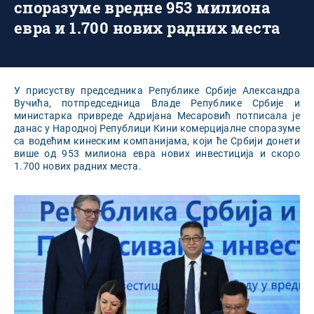
споразуме вредне 953 милиона
евра и 1.700 нових радних места
У присуству председника Републике Србије Александра
Вучића, потпредседница Владе Републике Србије и
министарка привреде Адријана Месаровић потписала је
данас у Народној Републици Кини комерцијалне споразуме
са водећим кинеским компанијама, који ће Србији донети
више од 953 милиона евра нових инвестиција и скоро
1.700 нових радних места.