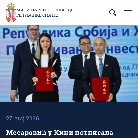
Пребаци
се
МИНИСТАРСТВО ПРИВРЕДЕ
РЕПУБЛИКЕ СРБИЈЕ
на
главни
део
садржаја
27. мај 2026.
Месаровић у Кини потписала