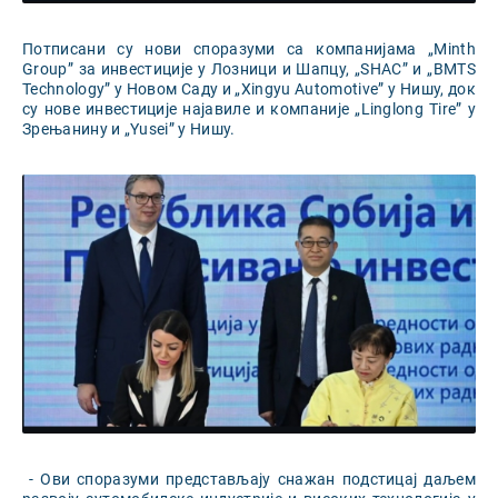
Потписани су нови споразуми са компанијама „Minth
Group” за инвестиције у Лозници и Шапцу, „SHAC” и „BMTS
Technology” у Новом Саду и „Xingyu Automotive” у Нишу, док
су нове инвестиције најавиле и компаније „Linglong Tire” у
Зрењанину и „Yusei” у Нишу.
- Ови споразуми представљају снажан подстицај даљем