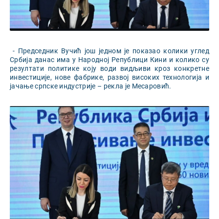
- Председник Вучић још једном је показао колики углед
Србија данас има у Народној Републици Кини и колико су
резултати политике коју води видљиви кроз конкретне
инвестиције, нове фабрике, развој високих технологија и
јачање српске индустрије – рекла је Месаровић.