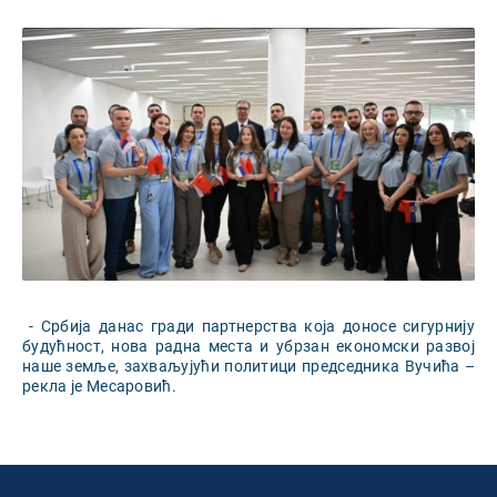
- Србија данас гради партнерства која доносе сигурнију
будућност, нова радна места и убрзан економски развој
наше земље, захваљујући политици председника Вучића –
рекла је Месаровић.