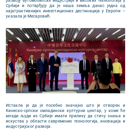
развоју аутомобилске индустрије и високих технологија у
Србији и потврђују да је наша земља данас једна од
најатрактивнијих инвестиционих дестинација у Европи –
указала је Месаровић.
Истакла је да је посебно значајно што је отворен и
Кинеско-српски омладински културни центар, у коме ће
млади људи из Србије имати прилику да стичу знања и
искуства у области савремених технологија, иновација и
индустријског развоја.