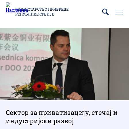
Пребаци
се
МИНИСТАРСТВО ПРИВРЕДЕ
РЕПУБЛИКЕ СРБИЈЕ
на
главни
део
садржаја
Сектор за приватизацију, стечај и
индустријски развој