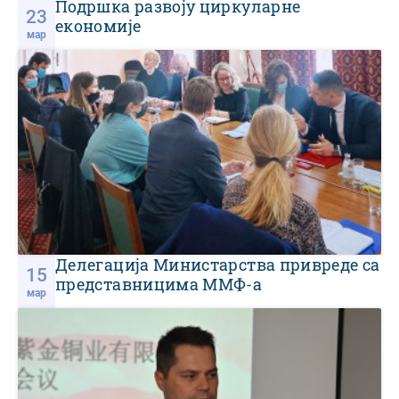
Подршка развоју циркуларне
23
економије
мар
Делегација Министарства привреде са
15
представницима ММФ-а
мар