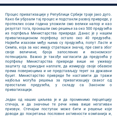
Процес приватизације у Републици Србији траје јако дуго.
Како би убрзали тај процес и подстакли развој привреде, у
протеклих осам година уложили смо велики напор и као
резултат тога, пронашли смо решење за око 500 предузећа
из портфеља Министарства привреде. Данас је у нашем
приватизационом портфељу остало око 40 предузећа.
Највећи изазови међу њима су предузећа, попут Ласте и
Симпа, која за нас имају стратешки значај, пре свега због
своје величине, броја запослених и економског
потенцијала. Важно је такође нагласити да предузећа у
портфељу Министарства привреде више не уживају
заштиту од принудне наплате, да измирују своје обавезе
према повериоцима и не представљају терет за државни
буџет. Министарство привреде ће наставити да тражи
најбоља могућа решења за приватизацију сваког од
преосталих предузећа, у складу са Законом о
приватизацији.
Један од наших циљева је и да променимо перцепцију
стечаја, и да значење те речи нема више негативан
призвук. Стечајни поступак може бити и решење које
доводи до покретања пословне активности компанија и,