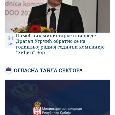
Помоћник министарке привреде
31
Драган Угрчић обратио се на
јан
годишњој радној седници компаније
"Зиђин" Бор
ОГЛАСНА ТАБЛА СЕКТОРА