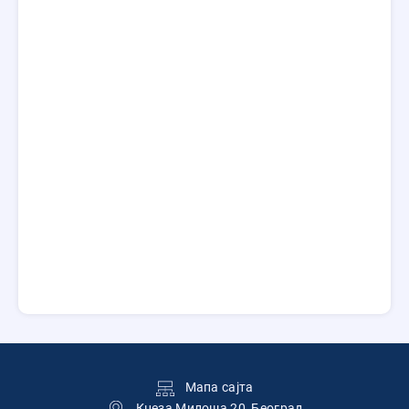
Подножје
Мапа сајта
Кнеза Милоша 20, Београд