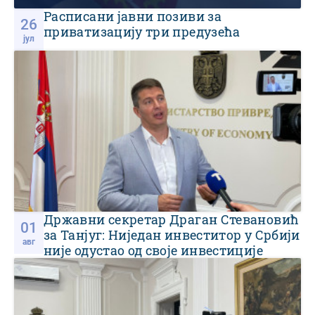
Расписани јавни позиви за
26
приватизацију три предузећа
јул
Државни секретар Драган Стевановић
01
за Танјуг: Ниједан инвеститор у Србији
авг
није одустао од своје инвестиције