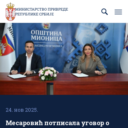
Пребаци
се
МИНИСТАРСТВО ПРИВРЕДЕ
РЕПУБЛИКЕ СРБИЈЕ
на
главни
део
садржаја
24. нов 2025.
Месаровић потписала уговор о