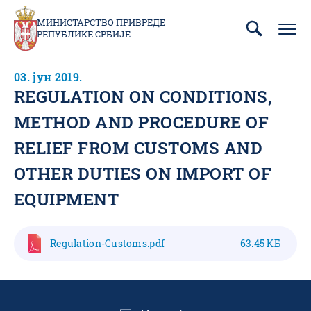
Пребаци
се
МИНИСТАРСТВО ПРИВРЕДЕ
РЕПУБЛИКЕ СРБИЈЕ
на
главни
део
03. јун 2019.
садржаја
REGULATION ON CONDITIONS,
METHOD AND PROCEDURE OF
RELIEF FROM CUSTOMS AND
OTHER DUTIES ON IMPORT OF
EQUIPMENT
Regulation-Customs.pdf
63.45 КБ