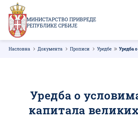
Пребаци
се
на
МИНИСТАРСТВО ПРИВРЕДЕ
главни
РЕПУБЛИКЕ СРБИЈЕ
део
садржаја
Насловна
Документа
Прописи
Уредбе
Уредба о
Мрвице
Уредба о условим
капитала великих