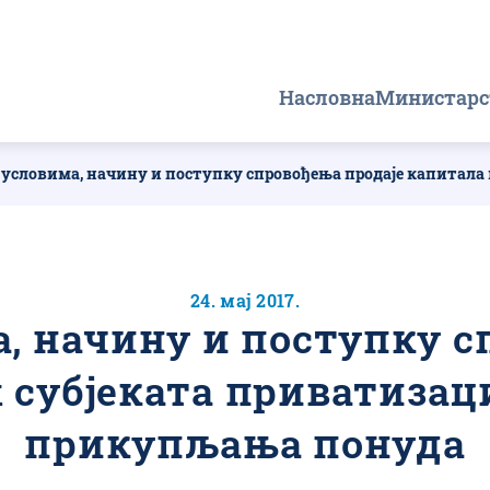
Главна
Насловна
Министарс
навигација
 условима, начину и поступку спровођења продаје капитала в
24. мај 2017.
а, начину и поступку с
 субјеката приватизаци
прикупљања понуда