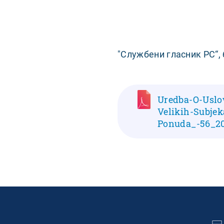
"Службени гласник РС“, 
Uredba-O-Uslo
Velikih-Subjek
Ponuda_-56_201