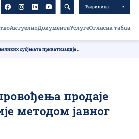
Ћирилица
тво
Актуелно
Документа
Услуге
Огласна табла
еликих субјеката приватизације ...
провођења продаје
је методом јавног