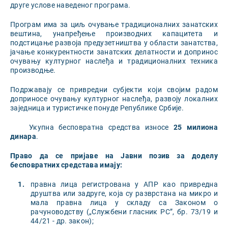
друге услове наведеног програма.
Програм има за циљ очување традиционалних занатских
вештина, унапређење производних капацитета и
подстицање развоја предузетништва у области занатства,
јачање конкурентности занатских делатности и допринос
очувању културног наслеђа и традиционалних техника
производње.
Подржавају се привредни субјекти који својим радом
доприносе очувању културног наслеђа, развоју локалних
заједница и туристичке понуде Републике Србије.
Укупна бесповратна средства износе
2
5
милиона
динара
.
Право да се пријаве на Јавни позив за доделу
бесповратних средстава имају:
правна лица регистрована у АПР као привредна
друштва или задруге, која су разврстана на микро и
мала правна лица у складу са Законом о
рачуноводству („Службени гласник РС”, бр. 73/19 и
44/21 - др. закон);