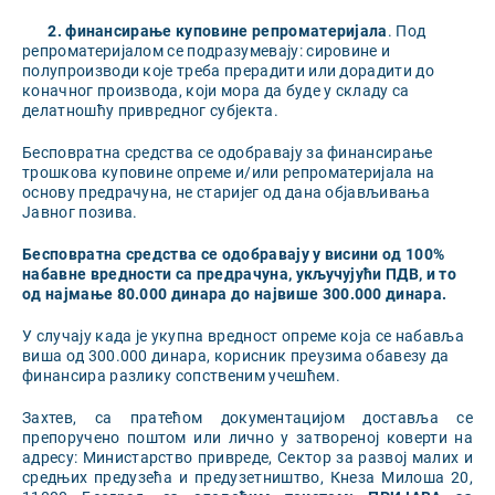
2. финансирање
куповине
репроматеријала
. Под
репроматеријалом се подразумевају: сировине и
полупроизводи које треба прерадити или дорадити до
коначног производа, који мора да буде у складу са
делатношћу привредног субјекта.
Бесповратна средства се одобравају за финансирање
трошкова куповине опреме и/или репроматеријала на
основу предрачуна, не старијег од дана објављивања
Јавног позива.
Бесповратна с
редства се одобравају у висини
од
100%
набавне
вредности са
предрачуна, укључујући ПДВ, и то
од најмање
8
0.000 динара до највише
30
0.000 динара
.
У случају када је укупна вредност опреме која се набавља
виша од 300.000 динара, корисник преузима обавезу да
финансира разлику сопственим учешћем.
Захтев, са пратећом документацијом доставља се
препоручено поштом или лично у затвореној коверти на
адресу: Министарство привреде, Сектор за развој малих и
средњих предузећа и предузетништво, Кнеза Милоша 20,