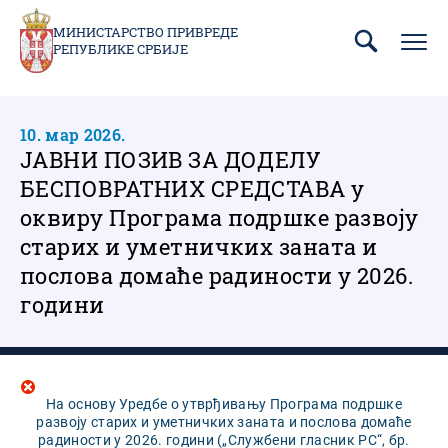
Пребаци
се
МИНИСТАРСТВО ПРИВРЕДЕ
РЕПУБЛИКЕ СРБИЈЕ
на
главни
део
садржаја
10. мар 2026.
ЈАВНИ ПОЗИВ ЗА ДОДЕЛУ
БЕСПОВРАТНИХ СРЕДСТАВА у
оквиру Програма подршке развоју
старих и уметничких заната и
послова домаће радиности у 2026.
години
На основу Уредбе о утврђивању Програма подршке
развоју старих и уметничких заната и послова домаће
радиности у 2026. години („Службени гласник РС“, бр.