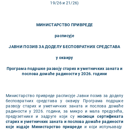
19/26 и 21/26)
МИНИСТАРСТВО ПРИВРЕДЕ
расписује
ЈАВНИ ПОЗИВ ЗА ДОДЕЛУ БЕСПОВРАТНИХ СРЕДСТАВА
у оквиру
Програма подршке
развоју старих и уметничких заната
и
послова домаће радиности у
202
6
.
години
Министарство привреде расписује Јавни позив за доделу
бесповратних средстава у оквиру Програма подршке
развоју старих и уметничких заната и послова домаће
радиности у 2026. години, за микро и мала предузећа,
предузетнике и задруге који су
носиоци сертификата
старих и уметничких заната и послова домаће радиности
које издаје
Министарство привреде
и који испуњавају