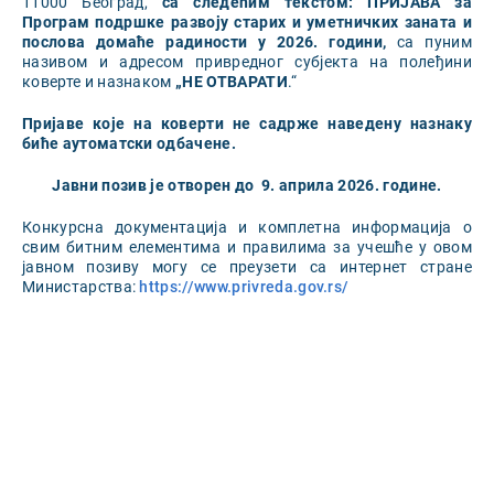
11000 Београд,
са следећим текстом: ПРИЈАВА за
Програм подршке
развоју старих и уметничких заната
и
послова домаће радиности у
202
6
.
години,
са пуним
називом и адресом привредног субјекта на полеђини
коверте и назнаком
„НЕ ОТВАРАТИ
.“
Пријаве које на коверти не садрже наведену назнаку
биће аутоматски одбачене.
Јавни позив је отворен до
9
. априла 2026. године.
Конкурсна документација и комплетна информација о
свим битним елементима и правилима за учешће у овом
јавном позиву могу се преузети са интернет странe
Министарства:
https://www.privreda.gov.rs/