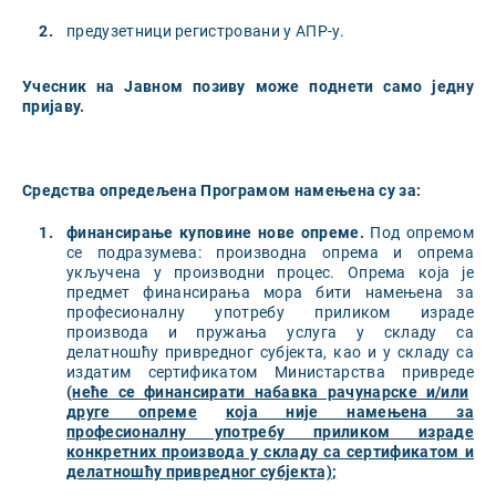
предузетници регистровани у АПР-у.
Учесник на Јавном
позиву
може поднети само једн
у
пријаву.
Средства опредељена Програмом намењена су за:
финансирање
куповине нове
опреме.
Под опремом
се подразумева: производна опрема и опрема
укључена у производни процес. Опрема која је
предмет финансирања мора бити намењена за
професионалну употребу приликом израде
производа и пружања услуга у складу са
делатношћу привредног субјекта, као и у складу са
издатим сертификатом Министарства привреде
(
неће се финансирати набавка рачунарске и/или
друге опреме
која није намењена за
професионалну употребу приликом израде
конкретних производа у складу
са
сертификатом и
делатношћу привредног субјекта)
;