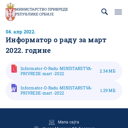
Пребаци
се
МИНИСТАРСТВО ПРИВРЕДЕ
РЕПУБЛИКЕ СРБИЈЕ
на
главни
део
04. апр 2022.
садржаја
Информатор о раду за март
2022. године
Informator-O-Radu-MINISTARSTVA-
2.34 МБ
PRIVREDE-mart -2022
Informator-O-Radu-MINISTARSTVA-
1.29 МБ
PRIVREDE-mart -2022
Подножје
Мапа сајта