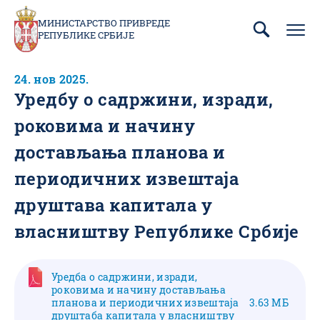
Пребаци
се
МИНИСТАРСТВО ПРИВРЕДЕ
РЕПУБЛИКЕ СРБИЈЕ
на
главни
део
24. нов 2025.
садржаја
Уредбу о садржини, изради,
роковима и начину
достављања планова и
периодичних извештаја
друштава капитала у
власништву Републике Србије
Уредба о садржини, изради,
роковима и начину достављања
планова и периодичних извештаја
3.63 МБ
друштаба капитала у власништву