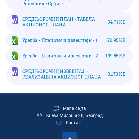
Републике Србије
СРЕДЊОРОЧНИ ПЛАН - ТАБЕЛА
34.71 КБ
АКЦИОНОГ ПЛАНА
Уредба - Планови и извештаји - 1
170.95 КБ
Уредба - Планови и извештаји - 2
199.55 КБ
СРЕДЊОРОЧНИ ИЗВЕШТАЈ –
31.73 КБ
РЕАЛИЗАЦИЈА АКЦИОНОГ ПЛАНА
Подножје
Мапа сајта
Кнеза Милоша 20, Београд
Контакт